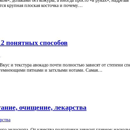
м», дольками без кожуры, а иногда просто «в руках», надрезав 
ится крупная плоская косточка и почему…
 12 понятных способов
ь Вкус и текстура авокадо почти полностью зависят от степени 
с темнеющими пятнами и затхлыми нотами. Самая…
тание, очищение, лекарства
о эндоскопа. От качества подготовки зависит главное: насколь