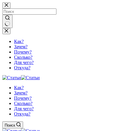
Перейти
к
сути
Ничего
не
найдено
Как?
Зачем?
Почему?
Сколько?
Для чего?
Откуда?
Как?
Зачем?
Почему?
Сколько?
Для чего?
Откуда?
Поиск