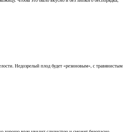
кожицу. Чтобы это было вкусно и без липкого беспорядка,
спелости. Недозрелый плод будет «резиновым», с травянистым
ко хорошо врач увидит слизистую и сможет безопасно