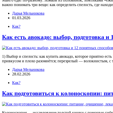
Манго едят по-разному: ложкой из половинок, ломтиками «ёжико
важно понимать три вещи: как определить спелость, где наход
Дарья Мельникова
01.03.2026
Как?
Как есть авокадо: выбор, подготовка и
1) Выбор и спелость: как купить авокадо, которое приятно ест
привкусом и плохо разомнётся; перезрелый — волокнистым, 
Дарья Мельникова
28.02.2026
Как?
Как подготовиться к колоноскопии: пи
Колоноскопия — исследование толстой кишки с помощью гибког