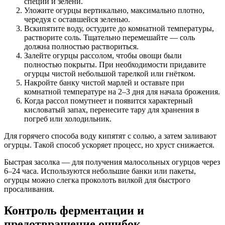
специй и зелени.
Уложите огурцы вертикально, максимально плотно,
чередуя с оставшейся зеленью.
Вскипятите воду, остудите до комнатной температуры,
растворите соль. Тщательно перемешайте — соль
должна полностью раствориться.
Залейте огурцы рассолом, чтобы овощи были
полностью покрыты. При необходимости придавите
огурцы чистой небольшой тарелкой или гнётком.
Накройте банку чистой марлей и оставьте при
комнатной температуре на 2–3 дня для начала брожения.
Когда рассол помутнеет и появится характерный
кисловатый запах, перенесите тару для хранения в
погреб или холодильник.
Для горячего способа воду кипятят с солью, а затем заливают
огурцы. Такой способ ускоряет процесс, но хруст снижается.
Быстрая засолка — для получения малосольных огурцов через
6–24 часа. Используются небольшие банки или пакеты,
огурцы можно слегка проколоть вилкой для быстрого
просаливания.
Контроль ферментации и
предотвращение ошибок