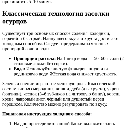
прокипятить 5–10 минут.
Классическая технология засолки
огурцов
Существует три основных способа соления: холодный,
горячий и быстрый. Наилучшего вкуса и хруста достигают
холодным способом. Следует придерживаться точных
пропорций соли и воды.
Пропорции рассола:
На 1 литр воды — 50–60 г соли (2
столовые ложки без горки).
Вода:
Используйте чистую фильтрованную или
родниковую воду. Жёсткая вода снижает хрусткость.
Зелень и специи играют не меньшую роль. Классический
состав: листья смородины, вишни, дуба (для хруста), укроп
(зонтики), чеснок (3–6 зубчиков на литровую банку), корень
хрена, лавровый лист, чёрный или душистый перец
горошком. Количество можно регулировать по вкусу.
Пошаговая инструкция холодного способа:
На дно простерилизованной банки выложите часть