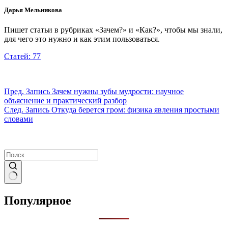
Дарья Мельникова
Пишет статьи в рубриках «Зачем?» и «Как?», чтобы мы знали,
для чего это нужно и как этим пользоваться.
Статей: 77
Пред.
Запись
Зачем нужны зубы мудрости: научное
объяснение и практический разбор
След.
Запись
Откуда берется гром: физика явления простыми
словами
Ничего
не
Популярное
найдено