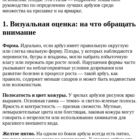
руководство по определению лучших арбузов среди
множества на прилавке и на ярмарке.
1. Визуальная оценка: на что обращать
внимание
Форма.
Идеально, если арбуз имеет правильную округлую
или слегка овальную форму. Плоды, у которых наблюдаются
неровности, бугры и впадины, могли набрать избыточную
влагу или пережать при росте лозой. Нарушения формы часто
указывают на неблагоприятные условия дозревания или
развитие болезни в процессе роста — такой арбуз, как
правило, содержит меньше сахаров и может быть водянистым
или волокнистым.
Полосатость и цвет кожуры.
У зрелых арбузов рисунок ярко
выражен. Основная гамма — темно- и светло-зеленые полосы.
Яркость и контрастность — признак свежести. Мутные,
невыразительные цвета или блестящая, лаковая кожура могут
говорить о незрелости или использовании химикатов для
красивого внешнего вида.
Желтое пятно.
На одном из боков арбуза всегда есть пятно,