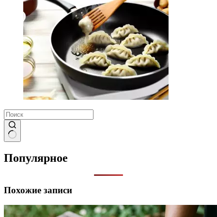
Ничего
не
Популярное
найдено
Похожие записи