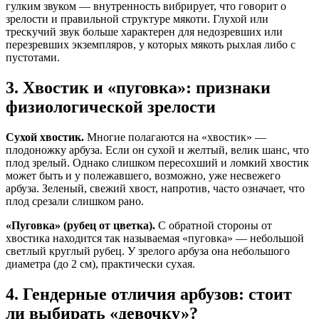
гулким звуком — внутренность вибрирует, что говорит о
зрелости и правильной структуре мякоти. Глухой или
трескучий звук больше характерен для недозревших или
перезревших экземпляров, у которых мякоть рыхлая либо с
пустотами.
3. Хвостик и «пуговка»: признаки
физиологической зрелости
Сухой хвостик.
Многие полагаются на «хвостик» —
плодоножку арбуза. Если он сухой и желтый, велик шанс, что
плод зрелый. Однако слишком пересохший и ломкий хвостик
может быть и у полежавшего, возможно, уже несвежего
арбуза. Зеленый, свежий хвост, напротив, часто означает, что
плод срезали слишком рано.
«Пуговка» (рубец от цветка).
С обратной стороны от
хвостика находится так называемая «пуговка» — небольшой
светлый круглый рубец. У зрелого арбуза она небольшого
диаметра (до 2 см), практически сухая.
4. Гендерные отличия арбузов: стоит
ли выбирать «девочку»?