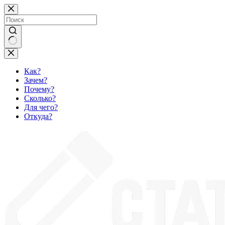
Перейти
к
сути
Ничего
не
найдено
Как?
Зачем?
Почему?
Сколько?
Для чего?
Откуда?