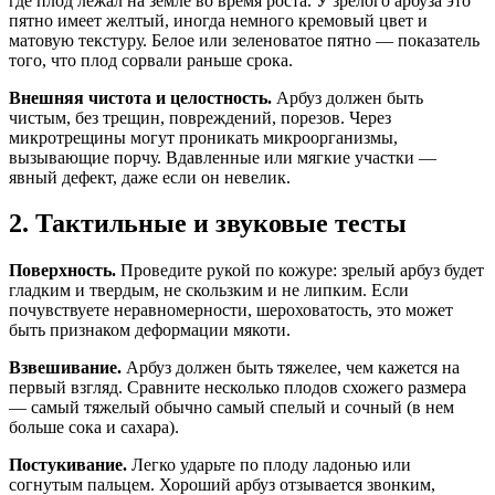
где плод лежал на земле во время роста. У зрелого арбуза это
пятно имеет желтый, иногда немного кремовый цвет и
матовую текстуру. Белое или зеленоватое пятно — показатель
того, что плод сорвали раньше срока.
Внешняя чистота и целостность.
Арбуз должен быть
чистым, без трещин, повреждений, порезов. Через
микротрещины могут проникать микроорганизмы,
вызывающие порчу. Вдавленные или мягкие участки —
явный дефект, даже если он невелик.
2. Тактильные и звуковые тесты
Поверхность.
Проведите рукой по кожуре: зрелый арбуз будет
гладким и твердым, не скользким и не липким. Если
почувствуете неравномерности, шероховатость, это может
быть признаком деформации мякоти.
Взвешивание.
Арбуз должен быть тяжелее, чем кажется на
первый взгляд. Сравните несколько плодов схожего размера
— самый тяжелый обычно самый спелый и сочный (в нем
больше сока и сахара).
Постукивание.
Легко ударьте по плоду ладонью или
согнутым пальцем. Хороший арбуз отзывается звонким,