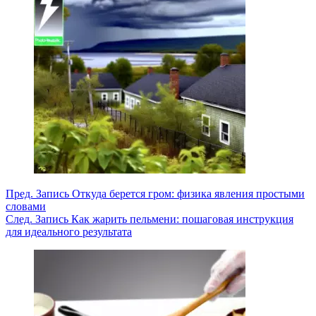
Пред.
Запись
Откуда берется гром: физика явления простыми
словами
След.
Запись
Как жарить пельмени: пошаговая инструкция
для идеального результата