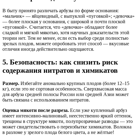
В быту принято различать арбузы по форме основания:
«мальчик» — яйцевидный, с выпуклой «пуговкой»; «девочка»
— более плоская у основания, с широкой и почти плоской
«пуговкой». Считается, что «девочки» обладают более
сладкой и мягкой мякотью, хотя научных доказательств этой
теории нет. Тем не менее, если есть выбор среди полностью
зрелых плодов, можете опробовать этот способ — вкусовые
отличия иногда действительно ощущаются.
5. Безопасность: как снизить риск
содержания нитратов и химикатов
Размер.
Избегайте аномально крупных плодов (более 12–15
кг), если это не сортовая особенность. Сверхвысокая масса
для арбуза средней полосы России или средней Азии может
быть связана с использованием нитратов.
Оценка мякоти после разреза.
Если уже купленный арбуз
имеет интенсивно-малиновый, неестественно яркий оттенок,
трещины в структуре мякоти, полупрозрачные разводы — это
может свидетельствовать о переизбытке химикатов. Волокна
в разломе у зрелого плода белого цвета, а не жёлтые!