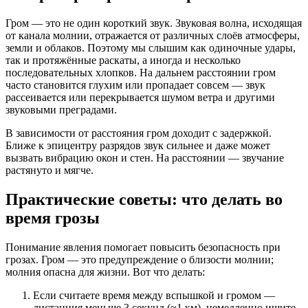
Гром — это не один короткий звук. Звуковая волна, исходящая
от канала молнии, отражается от различных слоёв атмосферы,
земли и облаков. Поэтому мы слышим как одиночные удары,
так и протяжённые раскаты, а иногда и несколько
последовательных хлопков. На дальнем расстоянии гром
часто становится глухим или пропадает совсем — звук
рассеивается или перекрывается шумом ветра и другими
звуковыми преградами.
В зависимости от расстояния гром доходит с задержкой.
Ближе к эпицентру разрядов звук сильнее и даже может
вызвать вибрацию окон и стен. На расстоянии — звучание
растянуто и мягче.
Практические советы: что делать во
время грозы
Понимание явления помогает повысить безопасность при
грозах. Гром — это предупреждение о близости молнии;
молния опасна для жизни. Вот что делать:
Если считаете время между вспышкой и громом —
дистанция меньше 3 секунд (≈1 км), немедленно ищите