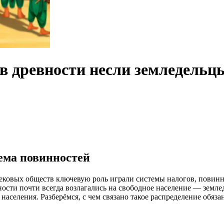
в древности несли земледельц
тема повинностей
ековых обществ ключевую роль играли системы налогов, повинно
ости почти всегда возлагались на свободное население — землед
аселения. Разберёмся, с чем связано такое распределение обяз