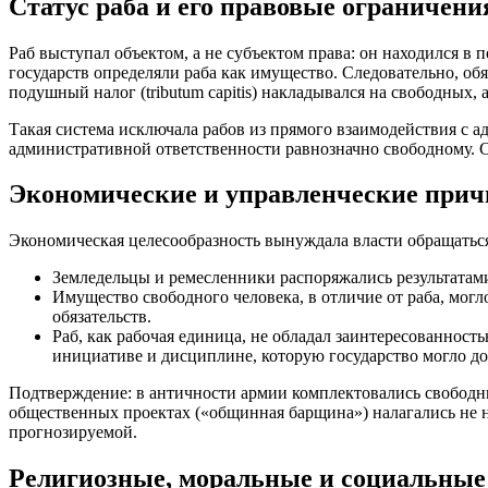
Статус раба и его правовые ограничени
Раб выступал объектом, а не субъектом права: он находился в
государств определяли раба как имущество. Следовательно, об
подушный налог (tributum capitis) накладывался на свободных,
Такая система исключала рабов из прямого взаимодействия с а
административной ответственности равнозначно свободному. С
Экономические и управленческие при
Экономическая целесообразность вынуждала власти обращатьс
Земледельцы и ремесленники распоряжались результатами 
Имущество свободного человека, в отличие от раба, мог
обязательств.
Раб, как рабочая единица, не обладал заинтересованнос
инициативе и дисциплине, которую государство могло до
Подтверждение: в античности армии комплектовались свободн
общественных проектах («общинная барщина») налагались не н
прогнозируемой.
Религиозные, моральные и социальные