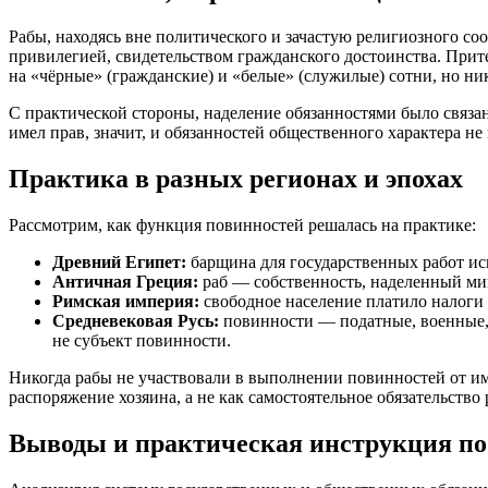
Рабы, находясь вне политического и зачастую религиозного со
привилегией, свидетельством гражданского достоинства. Прит
на «чёрные» (гражданские) и «белые» (служилые) сотни, но ник
С практической стороны, наделение обязанностями было связан
имел прав, значит, и обязанностей общественного характера не 
Практика в разных регионах и эпохах
Рассмотрим, как функция повинностей решалась на практике:
Древний Египет:
барщина для государственных работ исп
Античная Греция:
раб — собственность, наделенный ми
Римская империя:
свободное население платило налоги 
Средневековая Русь:
повинности — податные, военные, 
не субъект повинности.
Никогда рабы не участвовали в выполнении повинностей от им
распоряжение хозяина, а не как самостоятельное обязательство 
Выводы и практическая инструкция по 