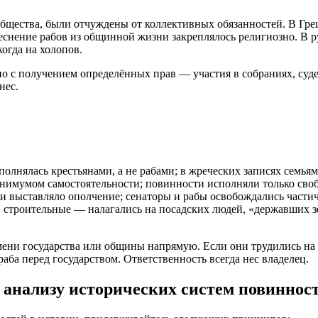
общества, были отчуждены от коллективных обязанностей. В Гре
еснение рабов из общинной жизни закреплялось религиозно. В р
огда на холопов.
о с получением определённых прав — участия в собраниях, суде
нес.
олнялась крестьянами, а не рабами; в жреческих записях семьям
нимумом самостоятельности; повинности исполняли только сво
и выставляло ополчение; сенаторы и рабы освобождались части
строительные — налагались на посадских людей, «державших зе
ени государства или общины напрямую. Если они трудились на 
раба перед государством. Ответственность всегда нес владелец.
анализу исторических систем повиннос