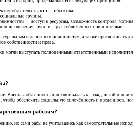
остей в истории, придерживайтесь следующих принципов:
ектом обязательств, кто — объектом.
е социальные группы.
винностям — доступ к ресурсам, возможность контроля, мотива
или исключения групп из круга обложенных повинностями.
натуральным и денежным повинностям, а также прослеживать ди
ов собственности и права.
ки могли выступать полноценными ответственными исполнителя
бы?
жие. Военная обязанность приравнивалась к гражданской привил
, чтобы обеспечить социальную сплочённость и преданность пол
ударственным работам?
трению, но сами рабы не учитывались как самостоятельные испо