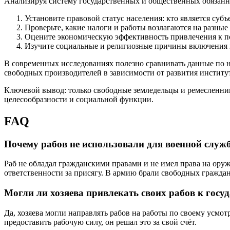
Анализируя систему государственных и общественных обязанн
Установите правовой статус населения: кто является субъ
Проверьте, какие налоги и работы возлагаются на разны
Оцените экономическую эффективность привлечения к по
Изучите социальные и религиозные причины включения 
В современных исследованиях полезно сравнивать данные по 
свободных производителей в зависимости от развития институт
Ключевой вывод: только свободные земледельцы и ремесленни
целесообразности и социальной функции.
FAQ
Почему рабов не использовали для военной служ
Раб не обладал гражданскими правами и не имел права на ору
ответственности за присягу. В армию брали свободных граждан
Могли ли хозяева привлекать своих рабов к гос
Да, хозяева могли направлять рабов на работы по своему усмо
предоставить рабочую силу, он решал это за свой счёт.