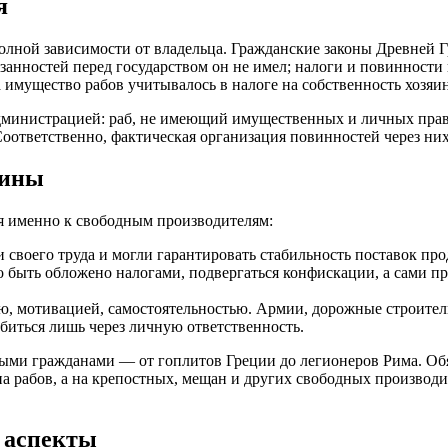
я
 полной зависимости от владельца. Гражданские законы Древней
язанностей перед государством он не имел; налоги и повинности
 а имущество рабов учитывалось в налоге на собственность хозяин
дминистрацией: раб, не имеющий имущественных и личных прав, 
оответственно, фактическая организация повинностей через них
чины
я именно к свободным производителям:
своего труда и могли гарантировать стабильность поставок про
ло быть обложено налогами, подвергаться конфискации, а сами 
тью, мотивацией, самостоятельностью. Армии, дорожные строите
биться лишь через личную ответственность.
ыми гражданами — от гоплитов Греции до легионеров Рима. Обя
а рабов, а на крепостных, мещан и других свободных производи
 аспекты