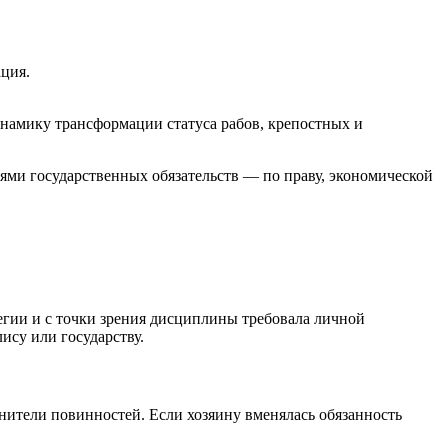
ция.
намику трансформации статуса рабов, крепостных и
ми государственных обязательств — по праву, экономической
егии и с точки зрения дисциплины требовала личной
ису или государству.
лнители повинностей. Если хозяину вменялась обязанность