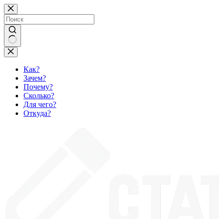
Перейти
к
сути
Ничего
не
найдено
Как?
Зачем?
Почему?
Сколько?
Для чего?
Откуда?