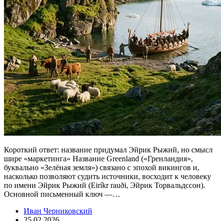
Короткий ответ: название придумал Эйрик Рыжий, но смысл
шире «маркетинга» Название Greenland («Гренландия»,
буквально «Зелёная земля») связано с эпохой викингов и,
насколько позволяют судить источники, восходит к человеку
по имени Эйрик Рыжий (Eiríkr rauði, Эйрик Торвальдссон).
Основной письменный ключ —…
Иван Черниковский
25.02.2026