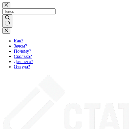
Перейти
к
сути
Ничего
не
найдено
Как?
Зачем?
Почему?
Сколько?
Для чего?
Откуда?