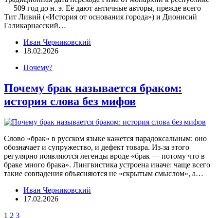
— 509 год до н. э. Её дают античные авторы, прежде всего
Тит Ливий («История от основания города») и Дионисий
Галикарнасский…
Иван Черниковский
18.02.2026
Почему?
Почему брак называется браком:
история слова без мифов
Слово «брак» в русском языке кажется парадоксальным: оно
обозначает и супружество, и дефект товара. Из-за этого
регулярно появляются легенды вроде «брак — потому что в
браке много брака». Лингвистика устроена иначе: чаще всего
такие совпадения объясняются не «скрытым смыслом», а…
Иван Черниковский
17.02.2026
1
2
3