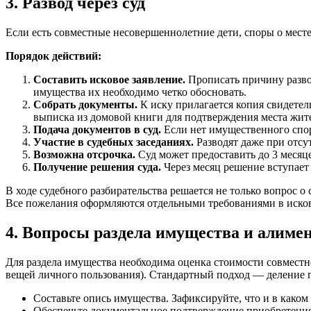
3. Развод через суд
Если есть совместные несовершеннолетние дети, споры о месте
Порядок действий:
Составить исковое заявление.
Прописать причину развод
имущества их необходимо четко обосновать.
Собрать документы.
К иску прилагается копия свидетел
выписка из домовой книги для подтверждения места жите
Подача документов в суд.
Если нет имущественного спор
Участие в судебных заседаниях.
Разводят даже при отсут
Возможна отсрочка.
Суд может предоставить до 3 месяц
Получение решения суда.
Через месяц решение вступает 
В ходе судебного разбирательства решается не только вопрос о
Все пожелания оформляются отдельными требованиями в исков
4. Вопросы раздела имущества и алиме
Для раздела имущества необходима оценка стоимости совместно
вещей личного пользования). Стандартный подход — деление по
Составьте опись имущества. Зафиксируйте, что и в каком
Обеспечьте документальное подтверждение приобретения