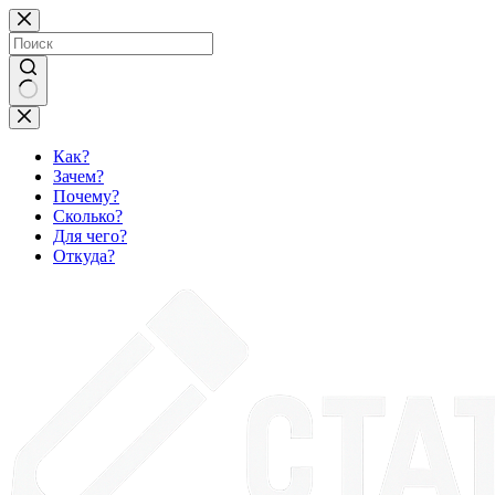
Перейти
к
сути
Ничего
не
найдено
Как?
Зачем?
Почему?
Сколько?
Для чего?
Откуда?