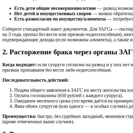
Есть дети общие несовершеннолетние
— развод возможе
Нет детей и имущественных споров
— можно обратитьс
Есть разногласия по имуществу/алименты
— потребует
Соберите стандартный пакет документов. Для ЗАГСа — паспорта
на 3 года, пропал без вести или признан недееспособным), к
подтверждающие доходы (если возможны алименты), а также ис
2. Расторжение брака через органы ЗА
Когда подходит:
если супруги согласны на развод и у них нет 
признан пропавшим без вести либо недееспособным.
Последовательность действий:
Подача общего заявления в ЗАГС по месту жительства ил
Оплата госпошлины (650 рублей с каждого супруга).
Ожидание месячного срока (это время даётся на примирен
Явка обоих супругов (или одного — в особых случаях) д
Преимущества:
быстро, без судебных заседаний, минимум стр
(кроме отмеченных выше случаев).