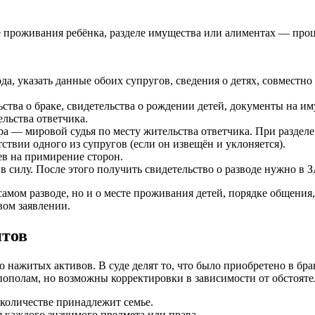
 проживания ребёнка, разделе имущества или алиментах — проце
а, указать данные обоих супругов, сведения о детях, совместно
ьства о браке, свидетельства о рождении детей, документы на и
льства ответчика.
а — мировой судья по месту жительства ответчика. При разделе
ствии одного из супругов (если он извещён и уклоняется).
ев на примирение сторон.
в силу. После этого получить свидетельство о разводе нужно в 
 самом разводе, но и о месте проживания детей, порядке общения
ом заявлении.
нтов
 нажитых активов. В суде делят то, что было приобретено в бра
полам, но возможны корректировки в зависимости от обстоятель
 количестве принадлежит семье.
 каждого значимого предмета или права.