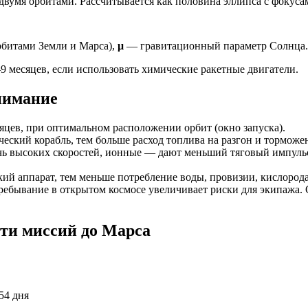
вумя орбитами. Рассчитывается как половина эллипса с фокусами
рбитами Земли и Марса),
μ
— гравитационный параметр Солнца.
–9 месяцев, если использовать химические ракетные двигатели.
нимание
яцев, при оптимальном расположении орбит (окно запуска).
еский корабль, тем больше расход топлива на разгон и торможе
ь высоких скоростей, ионные — дают меньший тяговый импульс
ий аппарат, тем меньше потребление воды, провизии, кислорода 
ебывание в открытом космосе увеличивает риски для экипажа. 
ти миссий до Марса
254 дня