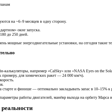
планам
ются на ~6–9 месяцев в одну сторону.
ндартном» окне запуска.
80 до 250 дней.
чень мощные энергодвигательные установки, на сегодня такие т
ятельно
н-калькуляторы, например «CalSky» или «NASA Eyes on the Sola
 примеру, для химических ракет — 24 000 км/ч).
корость.
ня.
а старте и финише — оптимально закладывать запас в 10–15% к 
 параметры работы двигателей, манёвр выхода на орбиту Марса 
в реальности