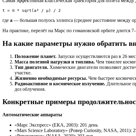
Самая эффективная классическая траектория для полёта между д
t = π * sqrt(a³ / μ) / 2
где
a
— большая полуось эллипса (среднее расстояние между о
На практике, перелёт на Марс по гомановской орбите длится 7
На какие параметры нужно обратить в
Положение планет.
Запуски осуществляются раз в 26 мес
Масса полезной нагрузки и топлива.
Чем тяжелее космич
Тип двигателя.
Химические двигатели позволяют достич
участке.
Жизненно необходимые ресурсы.
Чем быстрее космическ
Радиоактивное и космическое излучение.
Длительное пр
доз облучения.
Конкретные примеры продолжительнос
Автоматические аппараты
«Марс Экспресс» (ЕКА, 2003): 201 день
«Mars Science Laboratory» (Ровер Curiosity, NASA, 2011): 
«Perseverance» (NASA, 2020): 203 дня