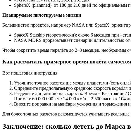
SphereX (plannned): от 180 до 210 дней по официальным 
Планируемые пилотируемые миссии
Большинство проектов, например NASA или SpaceX, ориентиру
SpaceX Starship (теоретически): около 6 месяцев при «ста
NASA MDRS прорабатывает сценарии длительностью от 1
Чтобы сократить время перелёта до 2–3 месяцев, необходимы о
Как рассчитать примерное время полёта самосто
Вот пошаговая инструкция:
Уточните точное расстояние между планетами (есть онлай
Определите предполагаемую среднюю скорость корабля (к
Разделите дистанцию на скорость: Время = Расстояние / С
Пример: 60 000 000 км / 24 000 км/ч = 2 500 часов ≈ 104 д
Внесите поправки на манёвры ускорения и торможения н
Для более точных расчётов рекомендуется учитывать реальные
Заключение: сколько лететь до Марса 