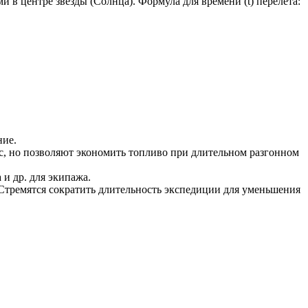
 в центре звезды (Солнца). Формула для времени (t) перелёта:
ние.
, но позволяют экономить топливо при длительном разгонном
и др. для экипажа.
Стремятся сократить длительность экспедиции для уменьшения