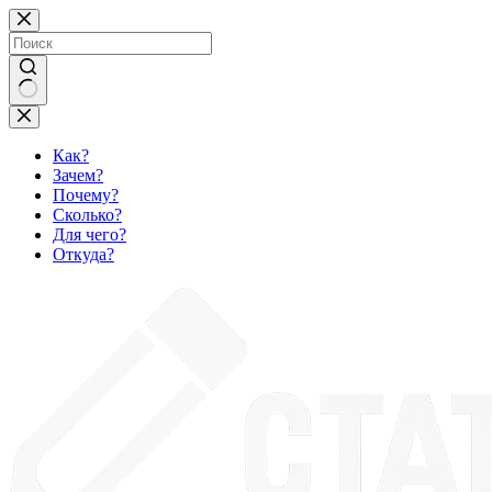
Перейти
к
сути
Ничего
не
найдено
Как?
Зачем?
Почему?
Сколько?
Для чего?
Откуда?