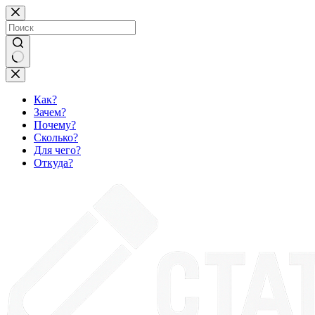
Перейти
к
сути
Ничего
не
найдено
Как?
Зачем?
Почему?
Сколько?
Для чего?
Откуда?