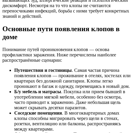
вызывающих зуд, аллергические реакции и психологический
дискомфорт. Несмотря на то что клопы не считаются
переносчиками инфекций, борьба с ними требует конкретных
знаний и действий.
Основные пути появления клопов в
доме
Понимание путей проникновения клопов — основа
профилактики заражения. Ниже перечислены наиболее
распространённые сценарии:
Путешествия и гостиницы
. Самая частая причина
появления клопов — проживание в отелях, хостелах или
квартирах без должной санитарии. Клопы легко
проникают в багаж и одежду, перемещаясь в новый дом.
Б/у мебель и матрасы
. Покупка или прием бывшей в
употреблении мягкой мебели, особенно без осмотра,
часто приводит к заражению. Даже небольшая щель
может скрывать десятки паразитов.
Соседские помещения
. В многоквартирных домах
клопы способны мигрировать через щели в стенах,
розетки, вентиляцию или балконы, распространяясь
между квартирами.