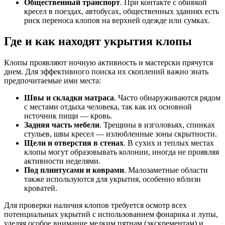
Общественный транспорт
. При контакте с обивкой
кресел в поездах, автобусах, общественных зданиях есть
риск переноса клопов на верхней одежде или сумках.
Где и как находят укрытия клопы
Клопы проявляют ночную активность и мастерски прячутся
днем. Для эффективного поиска их скоплений важно знать
предпочитаемые ими места:
Швы и складки матраса
. Часто обнаруживаются рядом
с местами отдыха человека, так как их основной
источник пищи — кровь.
Задняя часть мебели
. Трещины в изголовьях, спинках
стульев, швы кресел — излюбленные зоны скрытности.
Щели и отверстия в стенах
. В сухих и теплых местах
клопы могут образовывать колонии, иногда не проявляя
активности неделями.
Под плинтусами и коврами
. Малозаметные области
также используются для укрытия, особенно вблизи
кроватей.
Для проверки наличия клопов требуется осмотр всех
потенциальных укрытий с использованием фонарика и лупы,
уделяя особое внимание мелким пятнам (экскрементам) и