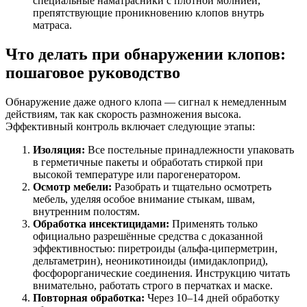
специальные наматрасники с плотной молнией,
препятствующие проникновению клопов внутрь
матраса.
Что делать при обнаружении клопов:
пошаговое руководство
Обнаружение даже одного клопа — сигнал к немедленным
действиям, так как скорость размножения высока.
Эффективный контроль включает следующие этапы:
Изоляция:
Все постельные принадлежности упаковать
в герметичные пакеты и обработать стиркой при
высокой температуре или парогенератором.
Осмотр мебели:
Разобрать и тщательно осмотреть
мебель, уделяя особое внимание стыкам, швам,
внутренним полостям.
Обработка инсектицидами:
Применять только
официально разрешённые средства с доказанной
эффективностью: пиретроиды (альфа-циперметрин,
дельтаметрин), неоникотиноиды (имидаклоприд),
фосфорорганические соединения. Инструкцию читать
внимательно, работать строго в перчатках и маске.
Повторная обработка:
Через 10–14 дней обработку