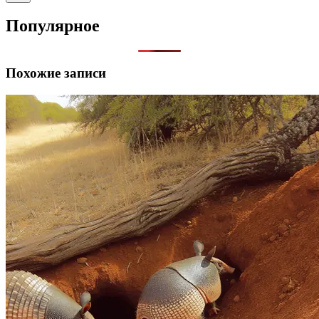
Ничего
не
Популярное
найдено
Похожие записи